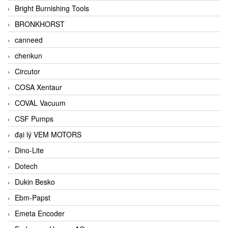
Bright Burnishing Tools
BRONKHORST
canneed
chenkun
Circutor
COSA Xentaur
COVAL Vacuum
CSF Pumps
đại lý VEM MOTORS
Dino-Lite
Dotech
Dukin Besko
Ebm-Papst
Emeta Encoder