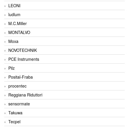
LEONI
ludlum
M.C.Miller
MONTALVO
Moxa
NOVOTECHNIK
PCE Instruments
Pilz
Posital-Fraba
procentec
Reggiana Riduttori
sensormate
Takuwa
Tecpel