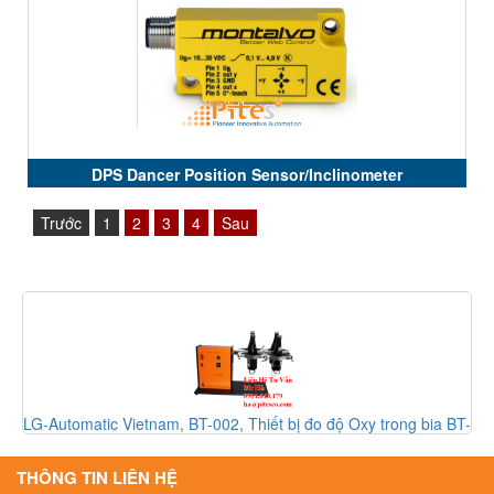
DPS Dancer Position Sensor/Inclinometer
Trước
1
2
3
4
Sau
 bia BT-
Kuka Vietnam, KUKA KR5 Arc, KUKA KR5, Cánh tay robo
KUKA KR5, Đại lý Kuka Vietnam
THÔNG TIN LIÊN HỆ