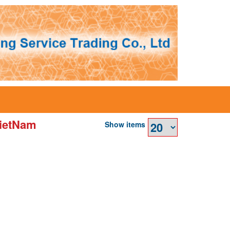
VietNam
Show items