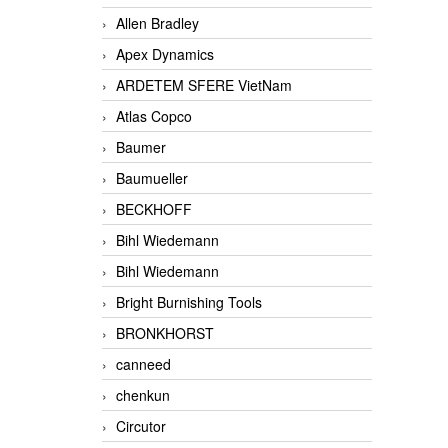
Allen Bradley
Apex Dynamics
ARDETEM SFERE VietNam
Atlas Copco
Baumer
Baumueller
BECKHOFF
Bihl Wiedemann
Bihl Wiedemann
Bright Burnishing Tools
BRONKHORST
canneed
chenkun
Circutor