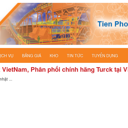
ỊCH VỤ
BẢNG GIÁ
KHO
TIN TỨC
TUYỂN DỤNG
 VietNam, Phân phối chính hãng Turck tại 
hật ...