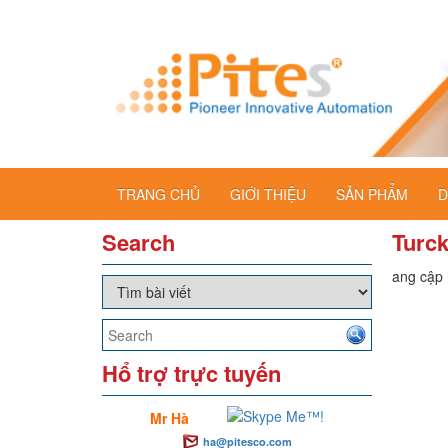
TRANG CHỦ
GIỚI THIỆU
SẢN PHẨM
D
Search
Turck
Đang cập n
Hổ trợ trực tuyến
Mr Hà
ha@pitesco.com