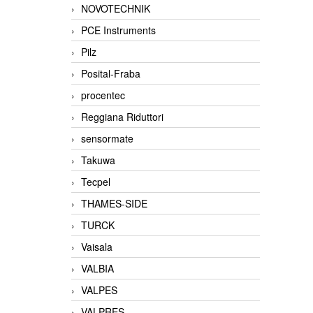
NOVOTECHNIK
PCE Instruments
Pilz
Posital-Fraba
procentec
Reggiana Riduttori
sensormate
Takuwa
Tecpel
THAMES-SIDE
TURCK
Vaisala
VALBIA
VALPES
VALPRES