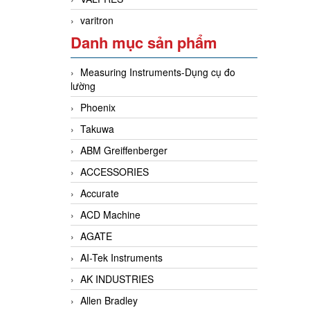
varitron
Danh mục sản phẩm
Measuring Instruments-Dụng cụ đo
lường
Phoenix
Takuwa
ABM Greiffenberger
ACCESSORIES
Accurate
ACD Machine
AGATE
AI-Tek Instruments
AK INDUSTRIES
Allen Bradley