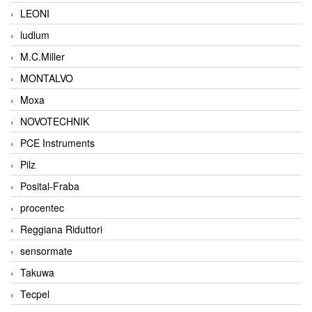
LEONI
ludlum
M.C.Miller
MONTALVO
Moxa
NOVOTECHNIK
PCE Instruments
Pilz
Posital-Fraba
procentec
Reggiana Riduttori
sensormate
Takuwa
Tecpel