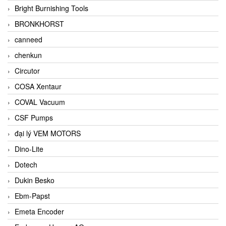
Bright Burnishing Tools
BRONKHORST
canneed
chenkun
Circutor
COSA Xentaur
COVAL Vacuum
CSF Pumps
đại lý VEM MOTORS
Dino-Lite
Dotech
Dukin Besko
Ebm-Papst
Emeta Encoder