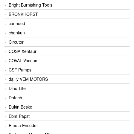
Bright Burnishing Tools
BRONKHORST
canneed
chenkun
Circutor
COSA Xentaur
COVAL Vacuum
CSF Pumps
đại lý VEM MOTORS
Dino-Lite
Dotech
Dukin Besko
Ebm-Papst
Emeta Encoder