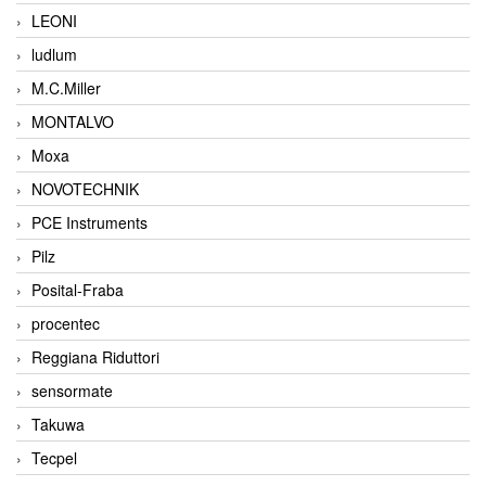
LEONI
ludlum
M.C.Miller
MONTALVO
Moxa
NOVOTECHNIK
PCE Instruments
Pilz
Posital-Fraba
procentec
Reggiana Riduttori
sensormate
Takuwa
Tecpel