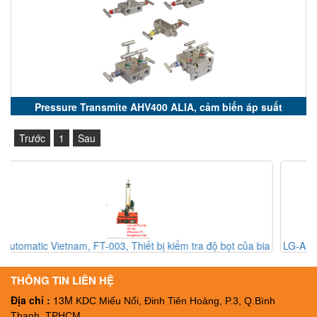
Pressure Transmite AHV400 ALIA, cảm biến áp suất
AHV400 ALIA
Trước
1
Sau
ủa bia
LG-Automatic Vietnam, BI-001, Thiết bị kiểm tra chất lượng c
chai BI-001, Đại lý LG-Automatic Vietnam
THÔNG TIN LIÊN HỆ
Địa chỉ :
13M
KDC Miếu Nổi, Đinh Tiên Hoàng, P.3, Q.Bình
Thạnh, TPHCM