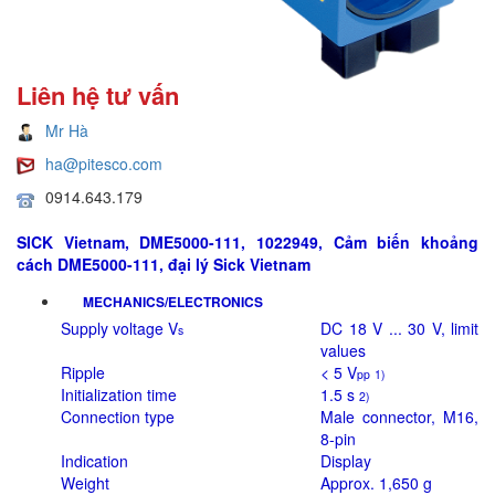
Liên hệ tư vấn
Mr Hà
ha@pitesco.com
0914.643.179
SICK Vietnam, DME5000-111, 1022949, Cảm biến khoảng
cách DME5000-111, đại lý Sick Vietnam
MECHANICS/ELECTRONICS
Supply voltage V
DC 18 V ... 30 V, limit
s
values
Ripple
< 5 V
pp
1)
Initialization time
1.5 s
2)
Connection type
Male connector, M16,
8-pin
Indication
Display
Weight
Approx. 1,650 g