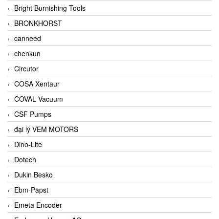
Bright Burnishing Tools
BRONKHORST
canneed
chenkun
Circutor
COSA Xentaur
COVAL Vacuum
CSF Pumps
đại lý VEM MOTORS
Dino-Lite
Dotech
Dukin Besko
Ebm-Papst
Emeta Encoder