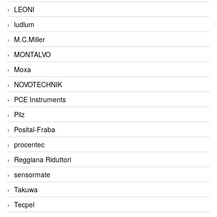
LEONI
ludlum
M.C.Miller
MONTALVO
Moxa
NOVOTECHNIK
PCE Instruments
Pilz
Posital-Fraba
procentec
Reggiana Riduttori
sensormate
Takuwa
Tecpel