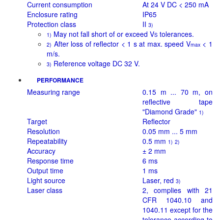
Current consumption
At 24 V DC < 250 mA
Enclosure rating
IP65
Protection class
II
3)
May not fall short of or exceed V
tolerances.
1)
S
After loss of reflector < 1 s at max. speed V
< 1
2)
max
m/s.
Reference voltage DC 32 V.
3)
PERFORMANCE
Measuring range
0.15 m ... 70 m, on
reflective tape
"Diamond Grade"
1)
Target
Reflector
Resolution
0.05 mm ... 5 mm
Repeatability
0.5 mm
1)
2)
Accuracy
± 2 mm
Response time
6 ms
Output time
1 ms
Light source
Laser, red
3)
Laser class
2, complies with 21
CFR 1040.10 and
1040.11 except for the
tolerance according to