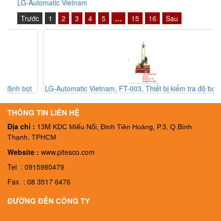
LG-Automatic Vietnam
Trước
1
2
3
4
5
…
15
16
Sau
LG-Automatic Vietnam, FT-003, Thiết bị kiểm tra độ bọt của bia
FT-003, Đại ký LG-Automatic Vietnam
THÔNG TIN LIÊN HỆ
Địa chỉ :
13M
KDC Miếu Nổi, Đinh Tiên Hoàng, P.3, Q.Bình
Thạnh, TPHCM
Website :
www.pitesco.com
Tel : 0915980479
Fax : 08 3517 6476
ĐƯỜNG ĐẾN CÔNG TY