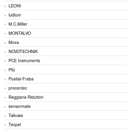
LEONI
ludlum
M.C.Miller
MONTALVO
Moxa
NOVOTECHNIK
PCE Instruments
Pilz
Posital-Fraba
procentec
Reggiana Riduttori
sensormate
Takuwa
Tecpel