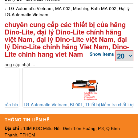
LG-Automatic Vietnam, MA-002, Mashing Bath MA-002, Đại lý
LG-Automatic Vietnam
chuyên cung cấp các thiết bị của hãng
Dino-Lite, đại lý Dino-Lite chính hãng
việt Nam, đại lý Dino-Lite việt Nam, đại
lý Dino-Lite chính hãng Viet Nam, Dino-
Lite chinh hang viet Nam
Show items
Đang cập nhật ...
a
LG-Automatic Vietnam, BI-001, Thiết bị kiểm tra chất lượng của
L
chai BI-001, Đại lý LG-Automatic Vietnam
THÔNG TIN LIÊN HỆ
Địa chỉ :
13M
KDC Miếu Nổi, Đinh Tiên Hoàng, P.3, Q.Bình
Thạnh, TPHCM