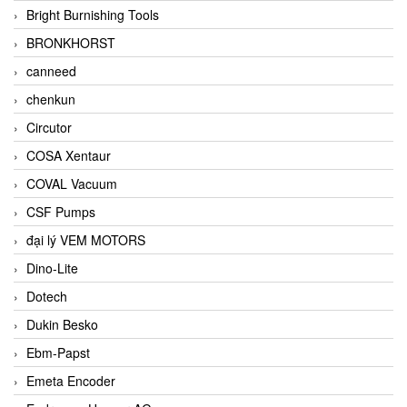
Bright Burnishing Tools
BRONKHORST
canneed
chenkun
Circutor
COSA Xentaur
COVAL Vacuum
CSF Pumps
đại lý VEM MOTORS
Dino-Lite
Dotech
Dukin Besko
Ebm-Papst
Emeta Encoder