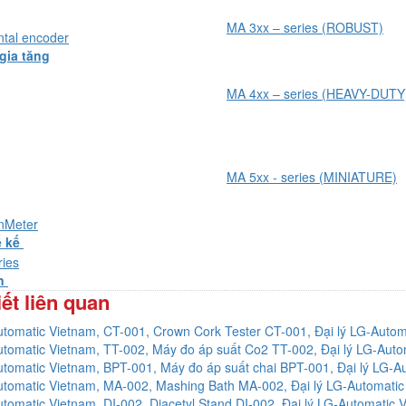
MA 3xx – series (ROBUST)
ntal encoder
gia tăng
MA 4xx – series (HEAVY-DUTY
MA 5xx - series (MINIATURE)
onMeter
ế kế
ries
ện
iết liên quan
tomatic Vietnam, CT-001, Crown Cork Tester CT-001, Đại lý LG-Autom
tomatic Vietnam, TT-002, Máy đo áp suất Co2 TT-002, Đại lý LG-Auto
tomatic Vietnam, BPT-001, Máy đo áp suất chai BPT-001, Đại lý LG-A
tomatic Vietnam, MA-002, Mashing Bath MA-002, Đại lý LG-Automatic
tomatic Vietnam, DI-002, Diacetyl Stand DI-002, Đại lý LG-Automatic 