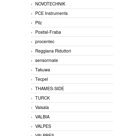
NOVOTECHNIK
PCE Instruments
Pilz
Posital-Fraba
procentec
Reggiana Riduttori
sensormate
Takuwa
Tecpel
THAMES-SIDE
TURCK
Vaisala
VALBIA
VALPES
VALPRES