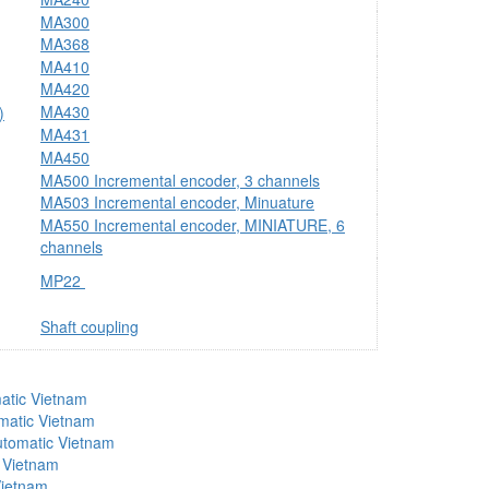
MA300
MA368
MA410
MA420
MA430
)
MA431
MA450
MA500 Incremental encoder, 3 channels
MA503 Incremental encoder, Minuature
MA550 Incremental encoder, MINIATURE, 6
channels
MP22
Shaft coupling
atic Vietnam
matic Vietnam
utomatic Vietnam
 Vietnam
Vietnam