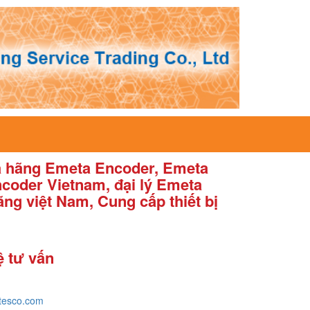
ủa hãng Emeta Encoder, Emeta
coder Vietnam, đại lý Emeta
ng việt Nam, Cung cấp thiết bị
ệ tư vấn
tesco.com