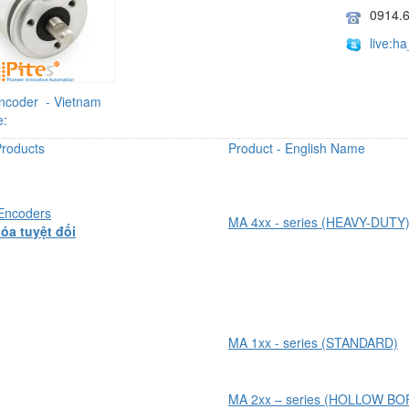
0914.
live:h
ncoder - Vietnam
e:
Products
Product - English Name
 Encoders
MA 4xx - series (HEAVY-DUTY
óa tuyệt đối
MA 1xx - series (STANDARD)
MA 2xx – series (HOLLOW BO