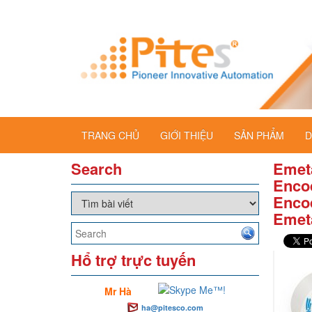
TRANG CHỦ
GIỚI THIỆU
SẢN PHẨM
D
Search
Emeta
Encod
Encod
Emet
Hổ trợ trực tuyến
Mr Hà
ha@pitesco.com