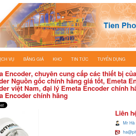
ỊCH VỤ
BẢNG GIÁ
KHO
TIN TỨC
TUYỂN DỤNG
 Encoder, chuyên cung cấp các thiết bị c
er Nguồn gốc chính hãng giá tốt, Emeta En
er việt Nam, đại lý Emeta Encoder chính hã
a Encoder chính hãng
Liên h
Mr Hà
ha@pi