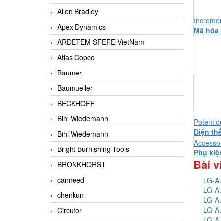
Allen Bradley
Increme
Apex Dynamics
Mã hóa 
ARDETEM SFERE VietNam
Atlas Copco
Baumer
Baumueller
BECKHOFF
Bihl Wiedemann
Potenti
Điện th
Bihl Wiedemann
Accesso
Bright Burnishing Tools
Phụ ki
Bài v
BRONKHORST
canneed
LG-Au
LG-Au
chenkun
LG-Au
LG-Au
Circutor
LG-Au