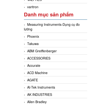
varitron
Danh mục sản phẩm
Measuring Instruments-Dụng cụ đo
lường
Phoenix
Takuwa
ABM Greiffenberger
ACCESSORIES
Accurate
ACD Machine
AGATE
AI-Tek Instruments
AK INDUSTRIES
Allen Bradley