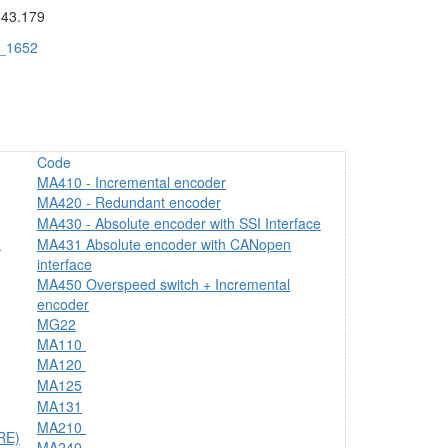
643.179
a_1652
Code
MA410 - Incremental encoder
MA420 - Redundant encoder
MA430 - Absolute encoder with SSI Interface
)
MA431 Absolute encoder with CANopen
interface
MA450 Overspeed switch + Incremental
encoder
MG22
MA110
MA120
MA125
MA131
MA210
RE)
MA240