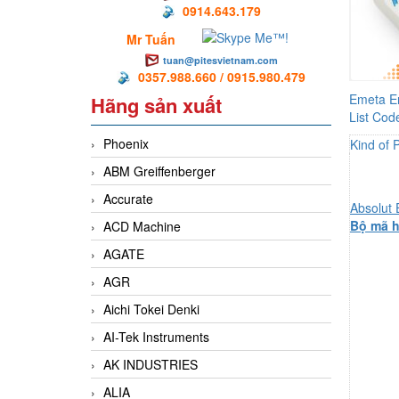
0914.643.179
Mr Tuấn
tuan@pitesvietnam.com
0357.988.660 / 0915.980.479
Emeta E
Hãng sản xuất
List Cod
Phoenix
Kind of 
ABM Greiffenberger
Accurate
Absolut
Bộ mã h
ACD Machine
AGATE
AGR
Aichi Tokei Denki
AI-Tek Instruments
AK INDUSTRIES
ALIA