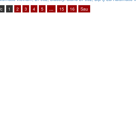
ớc
1
2
3
4
5
…
15
16
Sau