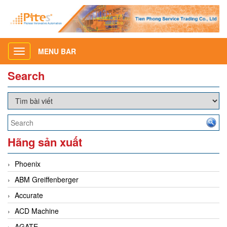
MENU BAR
Toggle
navigation
Search
Hãng sản xuất
Phoenix
ABM Greiffenberger
Accurate
ACD Machine
AGATE