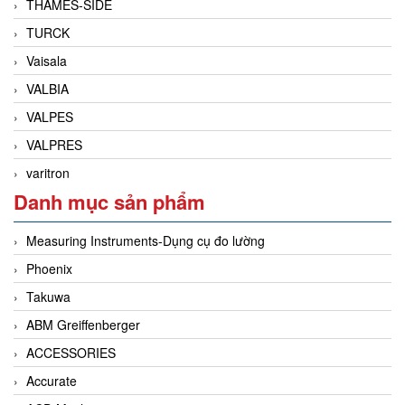
THAMES-SIDE
TURCK
Vaisala
VALBIA
VALPES
VALPRES
varitron
Danh mục sản phẩm
Measuring Instruments-Dụng cụ đo lường
Phoenix
Takuwa
ABM Greiffenberger
ACCESSORIES
Accurate