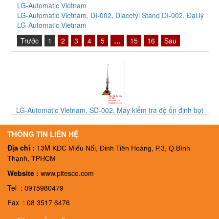
LG-Automatic Vietnam
LG-Automatic Vietnam, DI-002, Diacetyl Stand DI-002, Đại lý
LG-Automatic Vietnam
Trước
1
2
3
4
5
…
15
16
Sau
ổn định bọt
LG-Automatic Vietnam, FT-003, Thiết bị kiểm tra độ bọt
FT-003, Đại ký LG-Automatic Vietnam
THÔNG TIN LIÊN HỆ
Địa chỉ :
13M
KDC Miếu Nổi, Đinh Tiên Hoàng, P.3, Q.Bình
Thạnh, TPHCM
Website :
www.pitesco.com
Tel : 0915980479
Fax : 08 3517 6476