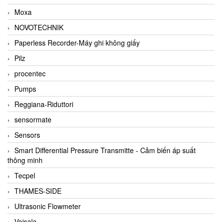
Moxa
NOVOTECHNIK
Paperless Recorder-Máy ghi không giấy
Pilz
procentec
Pumps
Reggiana-Riduttori
sensormate
Sensors
Smart Differential Pressure Transmitte - Cảm biến áp suất
thông minh
Tecpel
THAMES-SIDE
Ultrasonic Flowmeter
Vaisala