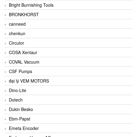
Bright Burnishing Tools
BRONKHORST
canneed
chenkun
Circutor
COSA Xentaur
COVAL Vacuum
CSF Pumps
đại lý VEM MOTORS
Dino-Lite
Dotech
Dukin Besko
Ebm-Papst
Emeta Encoder