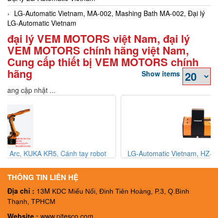
LG-Automatic Vietnam, MA-002, Mashing Bath MA-002, Đại lý
LG-Automatic Vietnam
đại lý VEM MOTORS việt Nam, đại lý
VEM MOTORS chính hãng việt Nam,
Cung cấp thiết bị VEM MOTORS chính
hãng
Show items
Đang cập nhật ...
t
LG-Automatic Vietnam, HZ-013, Thiết bị đo độ trong của bia
HZ-013, Đại lý LG-Automatic Vietnam
THÔNG TIN LIÊN HỆ
Địa chỉ :
13M
KDC Miếu Nổi, Đinh Tiên Hoàng, P.3, Q.Bình
Thạnh, TPHCM
Website :
www.pitesco.com