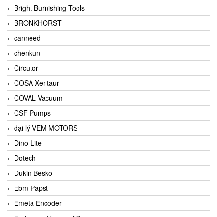
Bright Burnishing Tools
BRONKHORST
canneed
chenkun
Circutor
COSA Xentaur
COVAL Vacuum
CSF Pumps
đại lý VEM MOTORS
Dino-Lite
Dotech
Dukin Besko
Ebm-Papst
Emeta Encoder