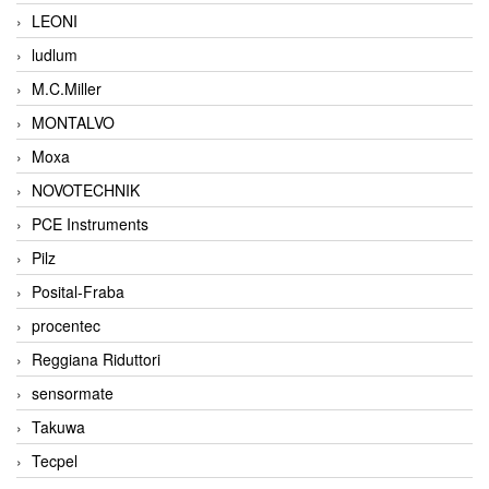
LEONI
ludlum
M.C.Miller
MONTALVO
Moxa
NOVOTECHNIK
PCE Instruments
Pilz
Posital-Fraba
procentec
Reggiana Riduttori
sensormate
Takuwa
Tecpel