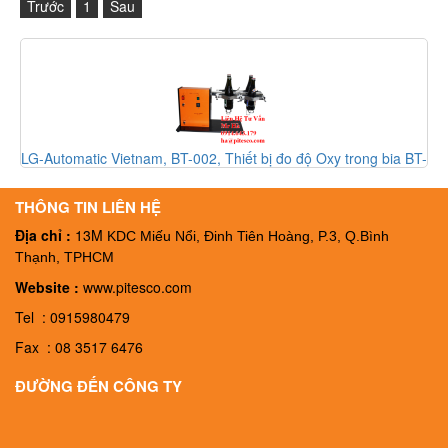
Trước
1
Sau
a
LG-Automatic Vietnam, BT-002, Thiết bị đo độ Oxy trong bia BT-
002, Đại lý LG-Automatic Vietnam
THÔNG TIN LIÊN HỆ
Địa chỉ :
13M
KDC Miếu Nổi, Đinh Tiên Hoàng, P.3, Q.Bình
Thạnh, TPHCM
Website :
www.pitesco.com
Tel : 0915980479
Fax : 08 3517 6476
ĐƯỜNG ĐẾN CÔNG TY