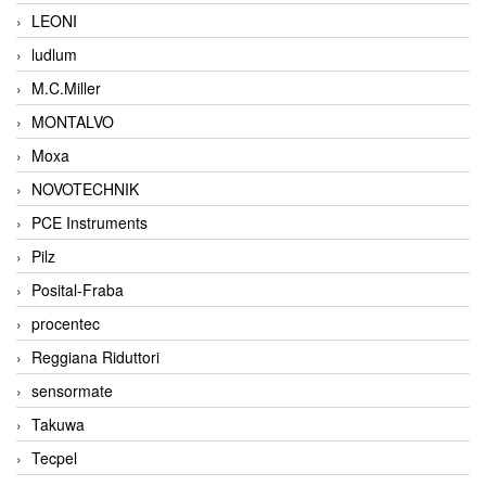
LEONI
ludlum
M.C.Miller
MONTALVO
Moxa
NOVOTECHNIK
PCE Instruments
Pilz
Posital-Fraba
procentec
Reggiana Riduttori
sensormate
Takuwa
Tecpel