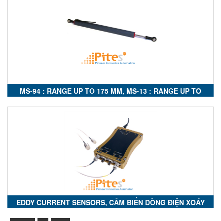
SENSOR FOR METROLOGY, PPM12: CẢM BIẾN ĐO LƯỜNG
MS-94 : RANGE UP TO 175 MM, MS-13 : RANGE UP TO
200M, MS-15 : RANGE UP TO 300 MM, MS-19 : RANGE UP
TO 300 MM
EDDY CURRENT SENSORS, CẢM BIẾN DÒNG ĐIỆN XOÁY