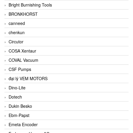
Bright Burnishing Tools
BRONKHORST
canneed
chenkun
Circutor
COSA Xentaur
COVAL Vacuum
CSF Pumps
đại lý VEM MOTORS
Dino-Lite
Dotech
Dukin Besko
Ebm-Papst
Emeta Encoder