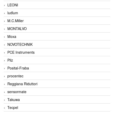
LEONI
ludlum
M.C.Miller
MONTALVO
Moxa
NOVOTECHNIK
PCE Instruments
Pilz
Posital-Fraba
procentec
Reggiana Riduttori
sensormate
Takuwa
Tecpel