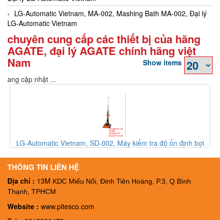
LG-Automatic Vietnam, MA-002, Mashing Bath MA-002, Đại lý
LG-Automatic Vietnam
chuyên cung cấp các thiết bị của hãng
AGATE, đại lý AGATE chính hãng việt
Nam
Show items
Đang cập nhật ...
iểm tra độ ổn định bọt
LG-Automatic Vietnam, FT-003, Thiết bị kiể
tic Vietnam
FT-003, Đại ký LG-Automatic 
THÔNG TIN LIÊN HỆ
Địa chỉ :
13M
KDC Miếu Nổi, Đinh Tiên Hoàng, P.3, Q.Bình
Thạnh, TPHCM
Website :
www.pitesco.com