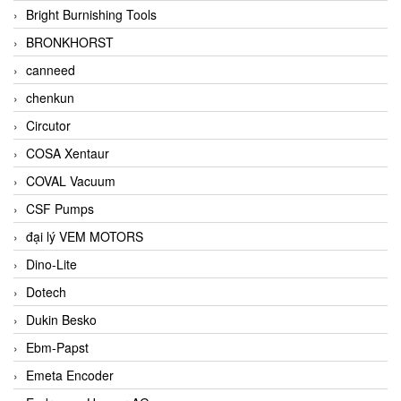
Bright Burnishing Tools
BRONKHORST
canneed
chenkun
Circutor
COSA Xentaur
COVAL Vacuum
CSF Pumps
đại lý VEM MOTORS
Dino-Lite
Dotech
Dukin Besko
Ebm-Papst
Emeta Encoder