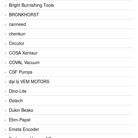
Bright Burnishing Tools
BRONKHORST
canneed
chenkun
Circutor
COSA Xentaur
COVAL Vacuum
CSF Pumps
đại lý VEM MOTORS
Dino-Lite
Dotech
Dukin Besko
Ebm-Papst
Emeta Encoder