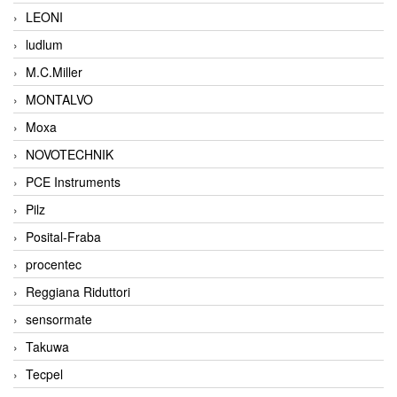
LEONI
ludlum
M.C.Miller
MONTALVO
Moxa
NOVOTECHNIK
PCE Instruments
Pilz
Posital-Fraba
procentec
Reggiana Riduttori
sensormate
Takuwa
Tecpel