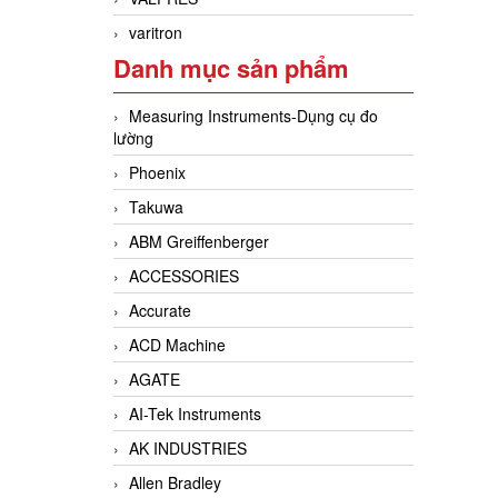
varitron
Danh mục sản phẩm
Measuring Instruments-Dụng cụ đo
lường
Phoenix
Takuwa
ABM Greiffenberger
ACCESSORIES
Accurate
ACD Machine
AGATE
AI-Tek Instruments
AK INDUSTRIES
Allen Bradley