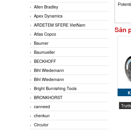
Potent
Allen Bradley
Apex Dynamics
ARDETEM SFERE VietNam
Sản 
Atlas Copco
Baumer
Baumueller
BECKHOFF
Bihl Wiedemann
Bihl Wiedemann
Bright Burnishing Tools
K
BRONKHORST
Trướ
canneed
chenkun
Circutor