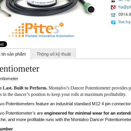
ha@pi
0914.
live:h
 tin sản phẩm
Thông số kỹ thuật
entiometer
to Last. Built to Perform.
Montalvo’s Dancer Potentiometer provides pre
 in the dancer’s position to keep your rolls at maximum profitability.
vo Potentiometers feature an industrial standard M12 4 pin connector
vo Potentiometer’s are
engineered for minimal wear for an extende
he, and more profitable runs with the Montalvo Dancer Potentiometer
Number