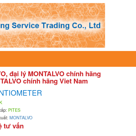
VO, đại lý MONTALVO chính hãng
NTALVO chính hãng Viet Nam
NTIOMETER
K
cấp:
PITES
xuất:
MONTALVO
ệ tư vấn