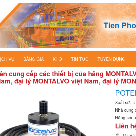
ỊCH VỤ
BẢNG GIÁ
KHO
TIN TỨC
TUYỂN DỤNG
ên cung cấp các thiết bị của hãng MONTAL
Nam, đại lý MONTALVO việt Nam, đại lý MO
POTE
Xuất sứ:
U
Nhà cung 
Hãng sản 
Liên h
Mr Hà