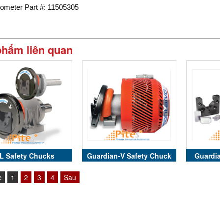
iometer Part #: 11505305
phẩm liên quan
L Safety Chucks
Guardian-V Safety Chuck
Guardi
Tension Brake
c
1
2
3
4
Sau