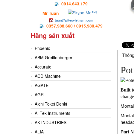
0914.643.179
Mr Tuấn
tuan@pitesvietnam.com
0357.988.660 / 0915.980.479
Hãng sản xuất
Phoenix
Thông
ABM Greiffenberger
Accurate
Pot
ACD Machine
AGATE
Built 
AGR
changes
Aichi Tokei Denki
Montal
AI-Tek Instruments
Montal
AK INDUSTRIES
headac
ALIA
Part 