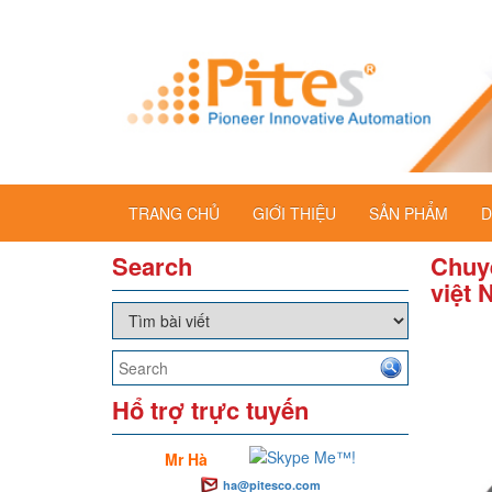
TRANG CHỦ
GIỚI THIỆU
SẢN PHẨM
D
Search
Chuy
việt 
Hổ trợ trực tuyến
Mr Hà
ha@pitesco.com