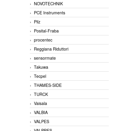
NOVOTECHNIK
PCE Instruments
Pilz
Posital-Fraba
procentec
Reggiana Riduttori
sensormate
Takuwa
Tecpel
THAMES-SIDE
TURCK
Vaisala
VALBIA
VALPES
VALPRES