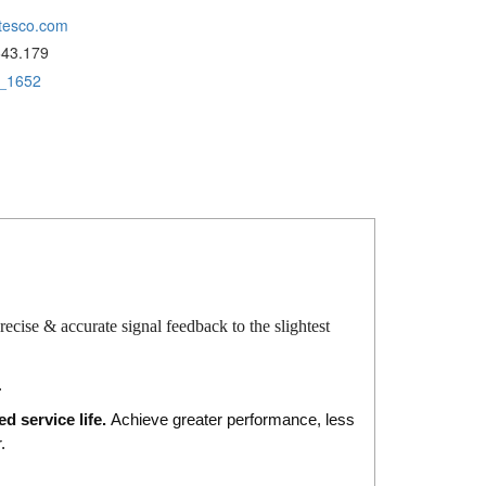
tesco.com
643.179
a_1652
cise & accurate signal feedback to the slightest
.
d service life.
Achieve greater performance, less
.