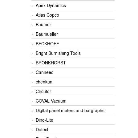
Apex Dynamics
Atlas Copco
Baumer
Baumueller
BECKHOFF
Bright Burnishing Tools
BRONKHORST
Canneed
chenkun
Circutor
COVAL Vacuum
Digital panel meters and bargraphs
Dino-Lite
Dotech