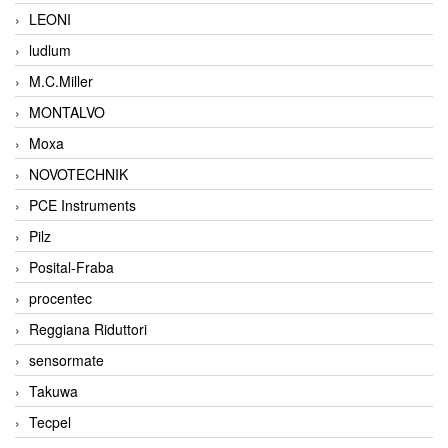
LEONI
ludlum
M.C.Miller
MONTALVO
Moxa
NOVOTECHNIK
PCE Instruments
Pilz
Posital-Fraba
procentec
Reggiana Riduttori
sensormate
Takuwa
Tecpel