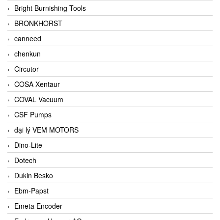
Bright Burnishing Tools
BRONKHORST
canneed
chenkun
Circutor
COSA Xentaur
COVAL Vacuum
CSF Pumps
đại lý VEM MOTORS
Dino-Lite
Dotech
Dukin Besko
Ebm-Papst
Emeta Encoder