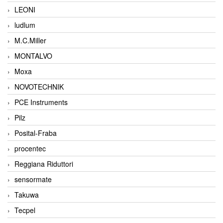
LEONI
ludlum
M.C.Miller
MONTALVO
Moxa
NOVOTECHNIK
PCE Instruments
Pilz
Posital-Fraba
procentec
Reggiana Riduttori
sensormate
Takuwa
Tecpel