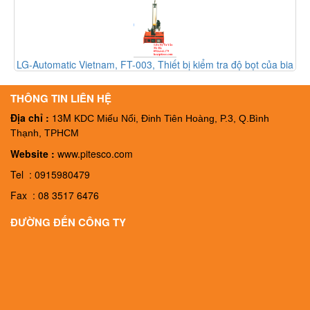
LG-Automatic Vietnam, FT-003, Thiết bị kiểm tra độ bọt của bia
FT-003, Đại ký LG-Automatic Vietnam
THÔNG TIN LIÊN HỆ
Địa chỉ :
13M
KDC Miếu Nổi, Đinh Tiên Hoàng, P.3, Q.Bình
Thạnh, TPHCM
Website :
www.pitesco.com
Tel : 0915980479
Fax : 08 3517 6476
ĐƯỜNG ĐẾN CÔNG TY