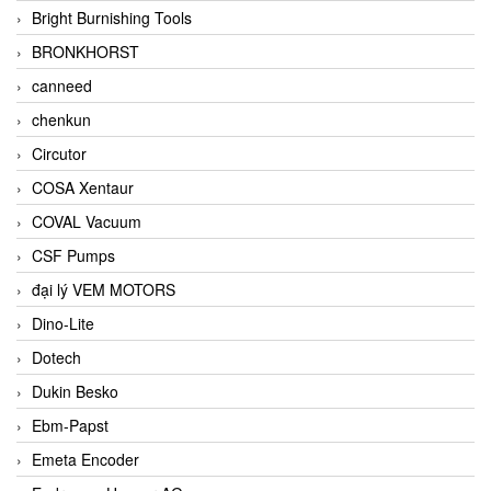
Bright Burnishing Tools
BRONKHORST
canneed
chenkun
Circutor
COSA Xentaur
COVAL Vacuum
CSF Pumps
đại lý VEM MOTORS
Dino-Lite
Dotech
Dukin Besko
Ebm-Papst
Emeta Encoder