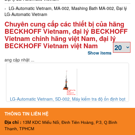
LG-Automatic Vietnam, MA-002, Mashing Bath MA-002, Đại lý
LG-Automatic Vietnam
Chuyên cung cấp các thiết bị của hãng
BECKHOFF Vietnam, đại lý BECKHOFF
Vietnam chính hãng việt Nam, đại lý
BECKHOFF Vietnam việt Nam
Show items
Đang cập nhật ...
LG-Automatic Vietnam, SD-002, Máy kiểm tra độ ổn định bọt
SD-002, Đại lý LG-Automatic Vietnam
THÔNG TIN LIÊN HỆ
Địa chỉ :
13M
KDC Miếu Nổi, Đinh Tiên Hoàng, P.3, Q.Bình
Thạnh, TPHCM