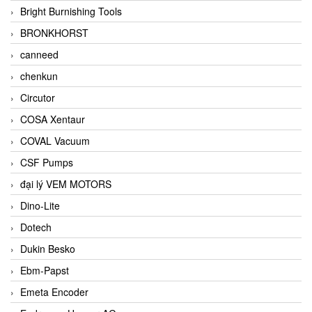
Bright Burnishing Tools
BRONKHORST
canneed
chenkun
Circutor
COSA Xentaur
COVAL Vacuum
CSF Pumps
đại lý VEM MOTORS
Dino-Lite
Dotech
Dukin Besko
Ebm-Papst
Emeta Encoder