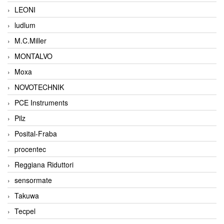
LEONI
ludlum
M.C.Miller
MONTALVO
Moxa
NOVOTECHNIK
PCE Instruments
Pilz
Posital-Fraba
procentec
Reggiana Riduttori
sensormate
Takuwa
Tecpel