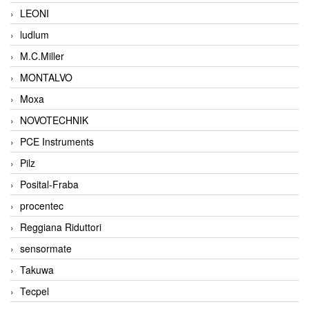
LEONI
ludlum
M.C.Miller
MONTALVO
Moxa
NOVOTECHNIK
PCE Instruments
Pilz
Posital-Fraba
procentec
Reggiana Riduttori
sensormate
Takuwa
Tecpel