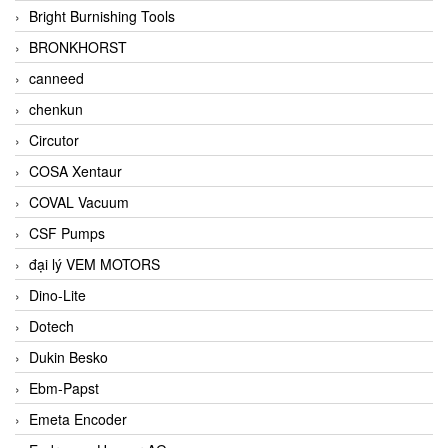
Bright Burnishing Tools
BRONKHORST
canneed
chenkun
Circutor
COSA Xentaur
COVAL Vacuum
CSF Pumps
đại lý VEM MOTORS
Dino-Lite
Dotech
Dukin Besko
Ebm-Papst
Emeta Encoder