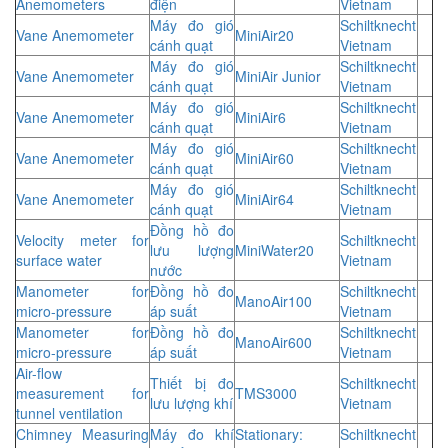
Anemometers
điện
Vietnam
Máy đo gió
Schiltknecht
Vane Anemometer
MiniAir20
cánh quạt
Vietnam
Máy đo gió
Schiltknecht
Vane Anemometer
MiniAir Junior
cánh quạt
Vietnam
Máy đo gió
Schiltknecht
Vane Anemometer
MiniAir6
cánh quạt
Vietnam
Máy đo gió
Schiltknecht
Vane Anemometer
MiniAir60
cánh quạt
Vietnam
Máy đo gió
Schiltknecht
Vane Anemometer
MiniAir64
cánh quạt
Vietnam
Đồng hồ đo
Velocity meter for
Schiltknecht
lưu lượng
MiniWater20
surface water
Vietnam
nước
Manometer for
Đồng hồ đo
Schiltknecht
ManoAir100
micro-pressure
áp suất
Vietnam
Manometer for
Đồng hồ đo
Schiltknecht
ManoAir600
micro-pressure
áp suất
Vietnam
Air-flow
Thiết bị đo
Schiltknecht
measurement for
TMS3000
lưu lượng khí
Vietnam
tunnel ventilation
Chimney Measuring
Máy đo khí
Stationary:
Schiltknecht