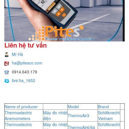
Liên hệ tư vấn
Mr Hà
ha@pitesco.com
0914.643.179
live:ha_1652
Name of producer
Model
Brand
Thermoelectric
Máy đo nhiệt
Schiltknecht
ThermoAir3
Anemometers
điện
Vietnam
Thermoelectric
Máy đo nhiệt
Schiltknecht
ThermoAir6/64