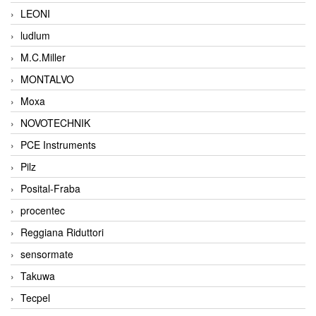
LEONI
ludlum
M.C.Miller
MONTALVO
Moxa
NOVOTECHNIK
PCE Instruments
Pilz
Posital-Fraba
procentec
Reggiana Riduttori
sensormate
Takuwa
Tecpel