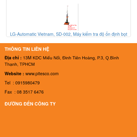
định bọt
LG-Automatic Vietnam, FT-003, Thiết bị kiểm tra độ bọt củ
FT-003, Đại ký LG-Automatic Vietnam
THÔNG TIN LIÊN HỆ
Địa chỉ :
13M
KDC Miếu Nổi, Đinh Tiên Hoàng, P.3, Q.Bình
Thạnh, TPHCM
Website :
www.pitesco.com
Tel : 0915980479
Fax : 08 3517 6476
ĐƯỜNG ĐẾN CÔNG TY