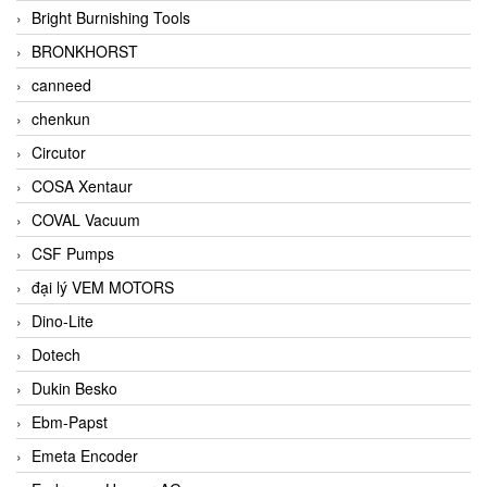
Bright Burnishing Tools
BRONKHORST
canneed
chenkun
Circutor
COSA Xentaur
COVAL Vacuum
CSF Pumps
đại lý VEM MOTORS
Dino-Lite
Dotech
Dukin Besko
Ebm-Papst
Emeta Encoder