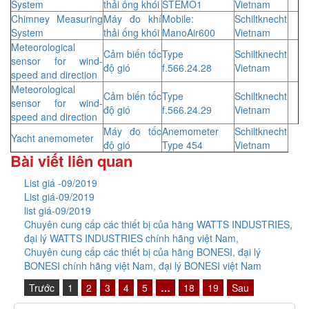
System
thải ống khói
STEMO1
Vietnam
Chimney Measuring
Máy đo khí
Mobile:
Schiltknecht
System
thải ống khói
ManoAir600
Vietnam
Meteorological
Cảm biến tốc
Type
Schiltknecht
sensor for wind-
độ gió
f.566.24.28
Vietnam
speed and direction
Meteorological
Cảm biến tốc
Type
Schiltknecht
sensor for wind-
độ gió
f.566.24.29
Vietnam
speed and direction
Máy đo tốc
Anemometer
Schiltknecht
Yacht anemometer
độ gió
Type 454
Vietnam
Bài viết liên quan
List giá -09/2019
List giá-09/2019
list giá-09/2019
Chuyên cung cấp các thiết bị của hãng WATTS INDUSTRIES,
đại lý WATTS INDUSTRIES chính hãng việt Nam,
Chuyên cung cấp các thiết bị của hãng BONESI, đại lý
BONESI chính hãng việt Nam, đại lý BONESI việt Nam
Trước
1
2
3
4
5
…
18
19
Sau