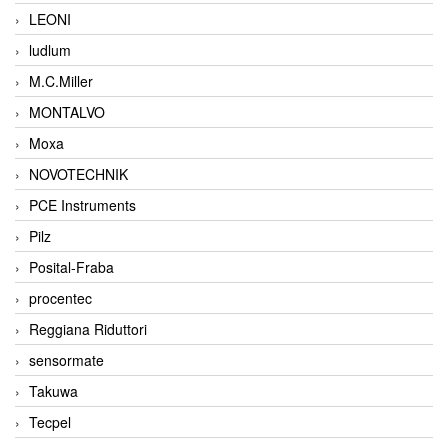
LEONI
ludlum
M.C.Miller
MONTALVO
Moxa
NOVOTECHNIK
PCE Instruments
Pilz
Posital-Fraba
procentec
Reggiana Riduttori
sensormate
Takuwa
Tecpel