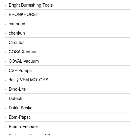
Bright Burnishing Tools
BRONKHORST
canneed
chenkun
Circutor
COSA Xentaur
COVAL Vacuum
CSF Pumps
đại lý VEM MOTORS
Dino-Lite
Dotech
Dukin Besko
Ebm-Papst
Emeta Encoder