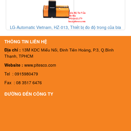
LG-Automatic Vietnam, HZ-013, Thiết bị đo độ trong của bia
HZ-013, Đại lý LG-Automatic Vietnam
THÔNG TIN LIÊN HỆ
Địa chỉ :
13M
KDC Miếu Nổi, Đinh Tiên Hoàng, P.3, Q.Bình
Thạnh, TPHCM
Website :
www.pitesco.com
Tel : 0915980479
Fax : 08 3517 6476
ĐƯỜNG ĐẾN CÔNG TY