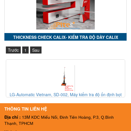
THICKNESS CHECK CALIX- KIỂM TRA ĐỘ DÀY CALIX
Trước
1
Sau
 kiểm tra độ ổn định bọt
LG-Automatic Vietnam, FT-003, Thiết bị k
matic Vietnam
FT-003, Đại ký LG-Automati
THÔNG TIN LIÊN HỆ
Địa chỉ :
13M
KDC Miếu Nổi, Đinh Tiên Hoàng, P.3, Q.Bình
Thạnh, TPHCM