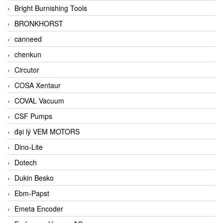
Bright Burnishing Tools
BRONKHORST
canneed
chenkun
Circutor
COSA Xentaur
COVAL Vacuum
CSF Pumps
đại lý VEM MOTORS
Dino-Lite
Dotech
Dukin Besko
Ebm-Papst
Emeta Encoder