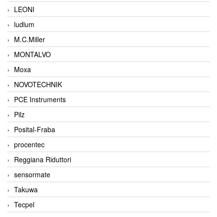
LEONI
ludlum
M.C.Miller
MONTALVO
Moxa
NOVOTECHNIK
PCE Instruments
Pilz
Posital-Fraba
procentec
Reggiana Riduttori
sensormate
Takuwa
Tecpel