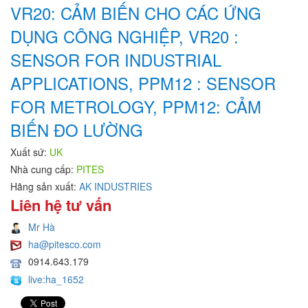
VR20: CẢM BIẾN CHO CÁC ỨNG
DỤNG CÔNG NGHIỆP, VR20 :
SENSOR FOR INDUSTRIAL
APPLICATIONS, PPM12 : SENSOR
FOR METROLOGY, PPM12: CẢM
BIẾN ĐO LƯỜNG
Xuất sứ:
UK
Nhà cung cấp:
PITES
Hãng sản xuất:
AK INDUSTRIES
Liên hệ tư vấn
Mr Hà
ha@pitesco.com
0914.643.179
live:ha_1652