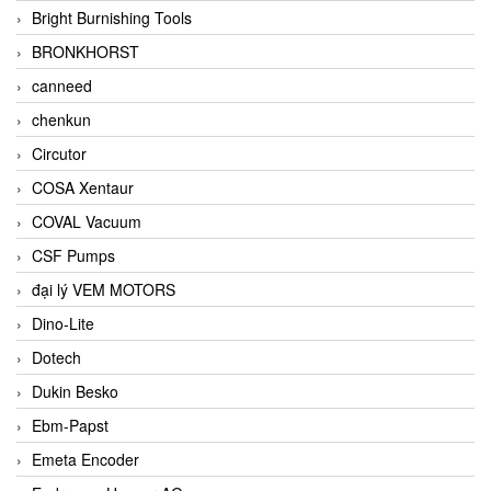
Bright Burnishing Tools
BRONKHORST
canneed
chenkun
Circutor
COSA Xentaur
COVAL Vacuum
CSF Pumps
đại lý VEM MOTORS
Dino-Lite
Dotech
Dukin Besko
Ebm-Papst
Emeta Encoder