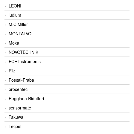
LEONI
ludlum
M.C.Miller
MONTALVO
Moxa
NOVOTECHNIK
PCE Instruments
Pilz
Posital-Fraba
procentec
Reggiana Riduttori
sensormate
Takuwa
Tecpel