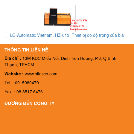
LG-Automatic Vietnam, HZ-013, Thiết bị đo độ trong của bia
HZ-013, Đại lý LG-Automatic Vietnam
THÔNG TIN LIÊN HỆ
Địa chỉ :
13M
KDC Miếu Nổi, Đinh Tiên Hoàng, P.3, Q.Bình
Thạnh, TPHCM
Website :
www.pitesco.com
Tel : 0915980479
Fax : 08 3517 6476
ĐƯỜNG ĐẾN CÔNG TY