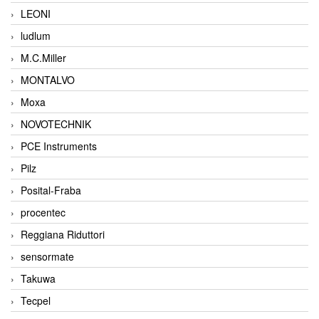
LEONI
ludlum
M.C.Miller
MONTALVO
Moxa
NOVOTECHNIK
PCE Instruments
Pilz
Posital-Fraba
procentec
Reggiana Riduttori
sensormate
Takuwa
Tecpel