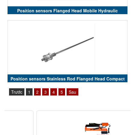
Position sensors Flanged Head Mobile Hydraulic
Analogue Outputs RK5
Position sensors Stainless Rod Flanged Head Compact
Dimension Analogue Outputs RK4
Trước
1
2
3
4
5
Sau