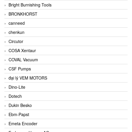
Bright Burnishing Tools
BRONKHORST
canneed
chenkun
Circutor
COSA Xentaur
COVAL Vacuum
CSF Pumps
đại lý VEM MOTORS
Dino-Lite
Dotech
Dukin Besko
Ebm-Papst
Emeta Encoder