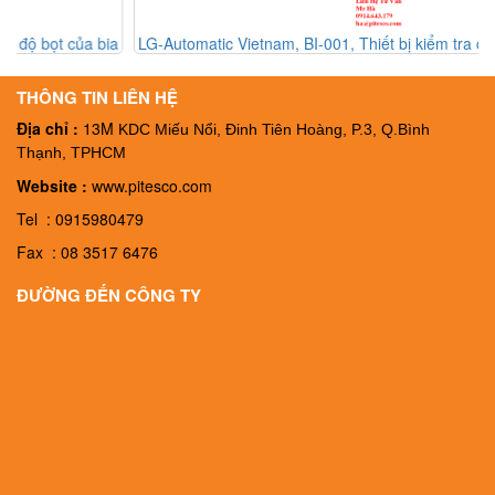
a
LG-Automatic Vietnam, BI-001, Thiết bị kiểm tra chất lượng của
L
chai BI-001, Đại lý LG-Automatic Vietnam
THÔNG TIN LIÊN HỆ
Địa chỉ :
13M
KDC Miếu Nổi, Đinh Tiên Hoàng, P.3, Q.Bình
Thạnh, TPHCM
Website :
www.pitesco.com
Tel : 0915980479
Fax : 08 3517 6476
ĐƯỜNG ĐẾN CÔNG TY