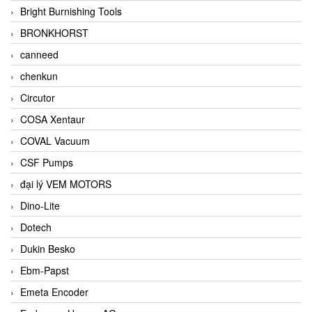
Bright Burnishing Tools
BRONKHORST
canneed
chenkun
Circutor
COSA Xentaur
COVAL Vacuum
CSF Pumps
đại lý VEM MOTORS
Dino-Lite
Dotech
Dukin Besko
Ebm-Papst
Emeta Encoder