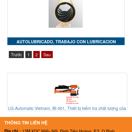
AUTOLUBRICADO, TRABAJO CON LUBRICACION
CONTIN, PRELUBRICADO, MATERIAL PLASTICO,
Trước
1
2
Sau
SOPORTE AUTOLINEANTE
a
LG-Automatic Vietnam, BI-001, Thiết bị kiểm tra chất lượng của
L
chai BI-001, Đại lý LG-Automatic Vietnam
THÔNG TIN LIÊN HỆ
Địa chỉ :
13M
KDC Miếu Nổi, Đinh Tiên Hoàng, P.3, Q.Bình