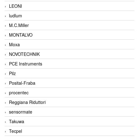
LEONI
ludlum
M.C.Miller
MONTALVO
Moxa
NOVOTECHNIK
PCE Instruments
Pilz
Posital-Fraba
procentec
Reggiana Riduttori
sensormate
Takuwa
Tecpel